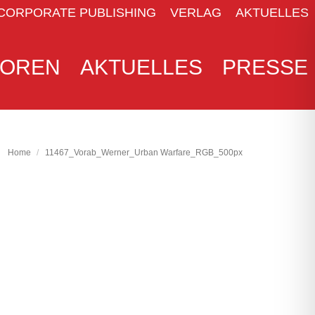
CORPORATE PUBLISHING
VERLAG
AKTUELLES
TOREN
AKTUELLES
PRESSE
TOREN
AKTUELLES
PRESSE
You are here:
Home
11467_Vorab_Werner_Urban Warfare_RGB_500px